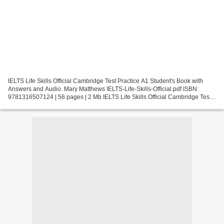
IELTS Life Skills Official Cambridge Test Practice A1 Student's Book with
Answers and Audio. Mary Matthews IELTS-Life-Skills-Official.pdf ISBN:
9781316507124 | 56 pages | 2 Mb IELTS Life Skills Official Cambridge Test
Practice A1 Student's Book with Answers...