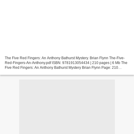
The Five Red Fingers: An Anthony Bathurst Mystery. Brian Flynn The-Five-
Red-Fingers-An-Anthony.pdf ISBN: 9781913054434 | 210 pages | 6 Mb The
Five Red Fingers: An Anthony Bathurst Mystery Brian Flynn Page: 210
Format: pdf, ePub, fb2, mobi ISBN: 9781913054434...