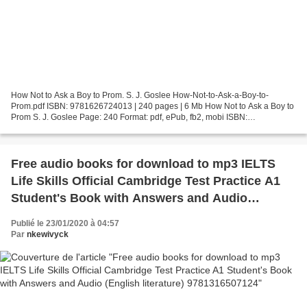
How Not to Ask a Boy to Prom. S. J. Goslee How-Not-to-Ask-a-Boy-to-
Prom.pdf ISBN: 9781626724013 | 240 pages | 6 Mb How Not to Ask a Boy to
Prom S. J. Goslee Page: 240 Format: pdf, ePub, fb2, mobi ISBN:
9781626724013 Publisher: Roaring Brook Press Download...
Free audio books for download to mp3 IELTS
Life Skills Official Cambridge Test Practice A1
Student's Book with Answers and Audio
(English literature) 9781316507124
Publié le 23/01/2020 à 04:57
Par
nkewivyck