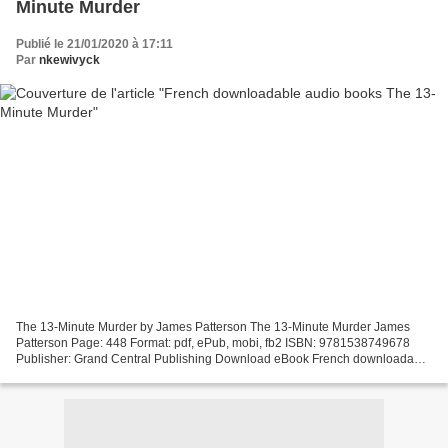
Minute Murder
Publié le 21/01/2020 à 17:11
Par
nkewivyck
The 13-Minute Murder by James Patterson The 13-Minute Murder James
Patterson Page: 448 Format: pdf, ePub, mobi, fb2 ISBN: 9781538749678
Publisher: Grand Central Publishing Download eBook French downloadable
audio books The 13-Minute Murder Read book in...