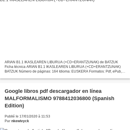
ARIAN B1.1 IKASLEAREN LIBURUA (+CD+ERANTZUNAK) de BATZUK
Ficha técnica ARIAN B1.1 IKASLEAREN LIBURUA (+CD+ERANTZUNAK)
BATZUK Número de páginas: 164 Idioma: EUSKERA Formatos: Pdf, ePub,
MOBI, FB2 ISBN: 9788490272565 Editorial: ELKARLANEAN S.L. Año de
edición:...
Google libros pdf descargador en línea
MALFORMALISMO 9788412036800 (Spanish
Edition)
Publié le 17/01/2020 à 11:53
Par
nkewivyck