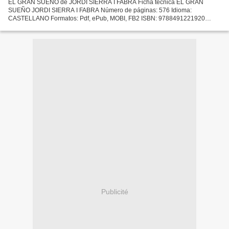
EL GRAN SUEÑO de JORDI SIERRA I FABRA Ficha técnica EL GRAN
SUEÑO JORDI SIERRA I FABRA Número de páginas: 576 Idioma:
CASTELLANO Formatos: Pdf, ePub, MOBI, FB2 ISBN: 9788491221920
Editorial: SANTILLANA LOQUELEO Año de edición: 2018 Descargar eBook
gratis...
Publicité