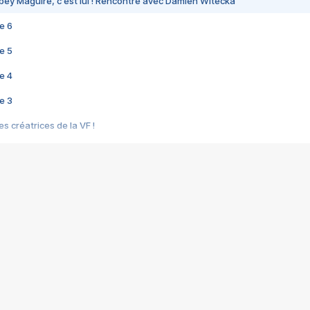
bey Maguire, c'est lui ! Rencontre avec Damien Witecka
e 6
e 5
e 4
e 3
s créatrices de la VF !
e 2
e 1
e Mektoub My Love arrive enfin ! Rencontre avec Shaïn Boumedine et Sal
i : après Toni en famille
elle réalise le bouleversant Dites lui que je l'aime
ais ! Rencontre autour de Vie privée de Rebecca Zlotowski
 de Marguerite, Grave... Rencontre avec Ella Rumpf