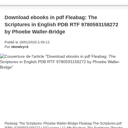
pdf, ePub, mobi, fb2 ISBN: 9781454710912...
Download ebooks in pdf Fleabag: The
Scriptures in English PDB RTF 9780593158272
by Phoebe Waller-Bridge
Publié le 18/01/2020 à 09:12
Par
nkewivyck
Fleabag: The Scriptures. Phoebe Waller-Bridge Fleabag-The-Scriptures.pdf
ISBN: 9780593158272 | 432 pages | 11 Mb Fleabag: The Scriptures Phoebe