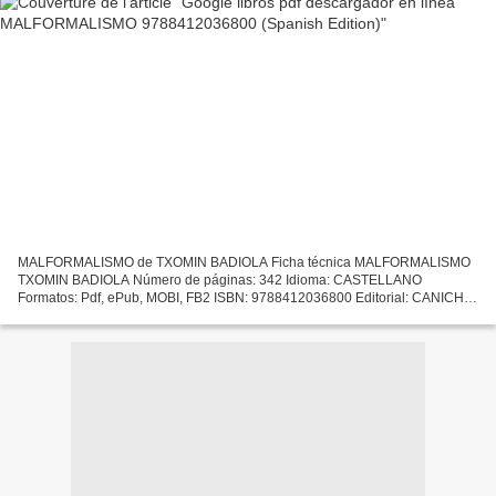
MALFORMALISMO de TXOMIN BADIOLA Ficha técnica MALFORMALISMO
TXOMIN BADIOLA Número de páginas: 342 Idioma: CASTELLANO
Formatos: Pdf, ePub, MOBI, FB2 ISBN: 9788412036800 Editorial: CANICHE
EDITORIAL Año de edición: 2019 Descargar eBook gratis Google libros...