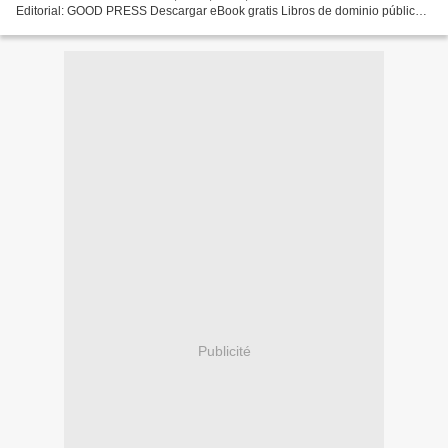
Editorial: GOOD PRESS Descargar eBook gratis Libros de dominio público
pdf descargar NIEBLA (NIVOLA) ePub 4057664189844 de (Literatura...
Publicité