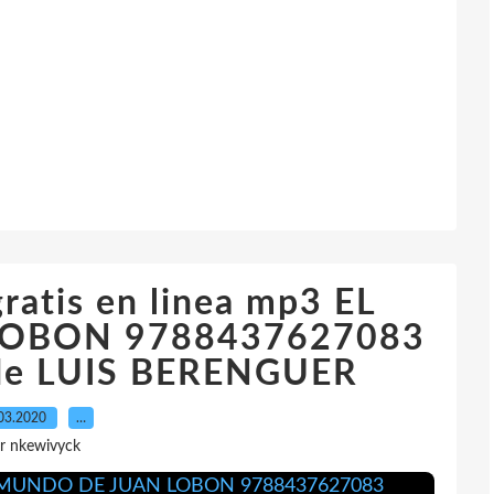
gratis en linea mp3 EL
OBON 9788437627083
de LUIS BERENGUER
03.2020
…
r nkewivyck