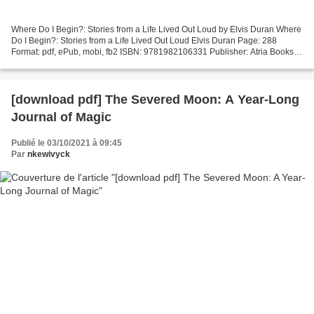
Where Do I Begin?: Stories from a Life Lived Out Loud by Elvis Duran Where
Do I Begin?: Stories from a Life Lived Out Loud Elvis Duran Page: 288
Format: pdf, ePub, mobi, fb2 ISBN: 9781982106331 Publisher: Atria Books
Download Where Do I Begin?: Stories...
[download pdf] The Severed Moon: A Year-Long
Journal of Magic
Publié le 03/10/2021 à 09:45
Par
nkewivyck