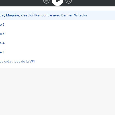
bey Maguire, c'est lui ! Rencontre avec Damien Witecka
e 6
e 5
e 4
e 3
s créatrices de la VF !
e 2
e 1
e Mektoub My Love arrive enfin ! Rencontre avec Shaïn Boumedine et Sal
i : après Toni en famille
elle réalise le bouleversant Dites lui que je l'aime