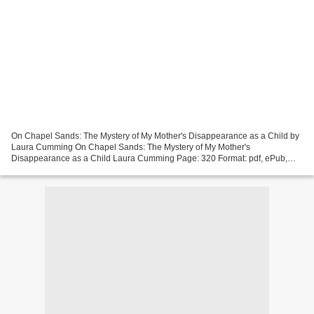
On Chapel Sands: The Mystery of My Mother's Disappearance as a Child by
Laura Cumming On Chapel Sands: The Mystery of My Mother's
Disappearance as a Child Laura Cumming Page: 320 Format: pdf, ePub,
mobi, fb2 ISBN: 9781501198724 Publisher: Scribner On...