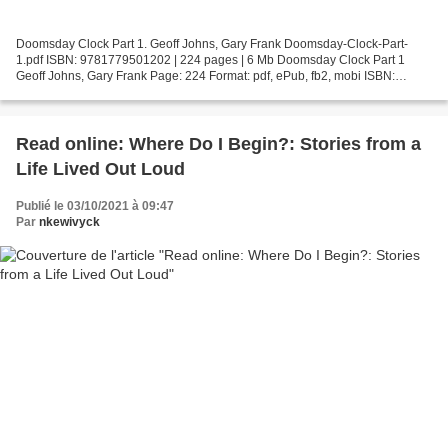
Doomsday Clock Part 1. Geoff Johns, Gary Frank Doomsday-Clock-Part-
1.pdf ISBN: 9781779501202 | 224 pages | 6 Mb Doomsday Clock Part 1
Geoff Johns, Gary Frank Page: 224 Format: pdf, ePub, fb2, mobi ISBN:
9781779501202 Publisher: DC Comics Download Doomsday...
Read online: Where Do I Begin?: Stories from a
Life Lived Out Loud
Publié le 03/10/2021 à 09:47
Par
nkewivyck