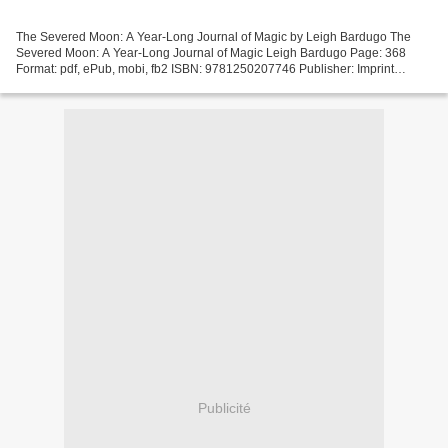
The Severed Moon: A Year-Long Journal of Magic by Leigh Bardugo The
Severed Moon: A Year-Long Journal of Magic Leigh Bardugo Page: 368
Format: pdf, ePub, mobi, fb2 ISBN: 9781250207746 Publisher: Imprint
Download The Severed Moon: A Year-Long Journal of...
Publicité