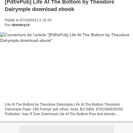
[Pdf/ePub] Life At The Bottom by Theodore
Dalrymple download ebook
Publié le 07/10/2021 à 16:35
Par
nkewivyck
Life At The Bottom by Theodore Dalrymple Life At The Bottom Theodore
Dalrymple Page: 288 Format: pdf, ePub, mobi, fb2 ISBN: 9781566635059
Publisher: Ivan R Dee Download Life At The Bottom Free text ebooks
download Life At The Bottom 9781566635059 in English...