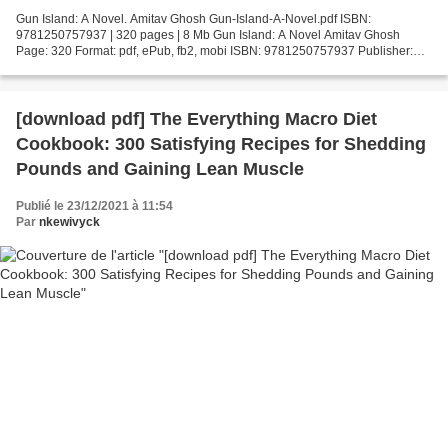
Gun Island: A Novel. Amitav Ghosh Gun-Island-A-Novel.pdf ISBN:
9781250757937 | 320 pages | 8 Mb Gun Island: A Novel Amitav Ghosh
Page: 320 Format: pdf, ePub, fb2, mobi ISBN: 9781250757937 Publisher:
Picador Download Gun Island: A Novel German audio books...
[download pdf] The Everything Macro Diet
Cookbook: 300 Satisfying Recipes for Shedding
Pounds and Gaining Lean Muscle
Publié le 23/12/2021 à 11:54
Par
nkewivyck