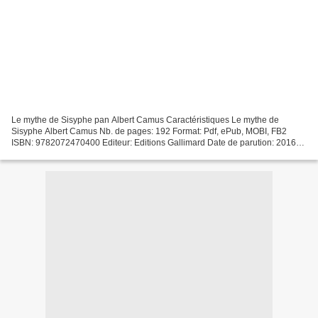
Le mythe de Sisyphe pan Albert Camus Caractéristiques Le mythe de
Sisyphe Albert Camus Nb. de pages: 192 Format: Pdf, ePub, MOBI, FB2
ISBN: 9782072470400 Editeur: Editions Gallimard Date de parution: 2016
Télécharger eBook gratuit Télécharger des ebooks...