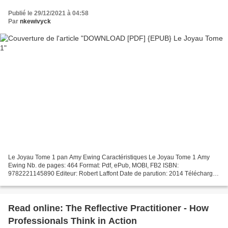
Publié le 29/12/2021 à 04:58
Par
nkewivyck
Le Joyau Tome 1 pan Amy Ewing Caractéristiques Le Joyau Tome 1 Amy
Ewing Nb. de pages: 464 Format: Pdf, ePub, MOBI, FB2 ISBN:
9782221145890 Editeur: Robert Laffont Date de parution: 2014 Télécharger
eBook gratuit Télécharger des livres audio en anglais...
Read online: The Reflective Practitioner - How
Professionals Think in Action