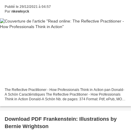
Publié le 29/12/2021 à 04:57
Par
nkewivyck
The Reflective Practitioner - How Professionals Think in Action pan Donald-
A Schön Caractéristiques The Reflective Practitioner - How Professionals
Think in Action Donald-A Schön Nb. de pages: 374 Format: Pdf, ePub, MOBI,
FB2 ISBN: 9780465068784 Editeur:...
Download PDF Frankenstein: Illustrations by
Bernie Wrightson