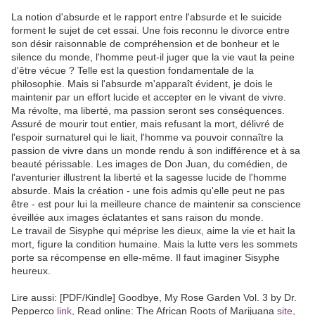
La notion d'absurde et le rapport entre l'absurde et le suicide
forment le sujet de cet essai. Une fois reconnu le divorce entre
son désir raisonnable de compréhension et de bonheur et le
silence du monde, l'homme peut-il juger que la vie vaut la peine
d'être vécue ? Telle est la question fondamentale de la
philosophie. Mais si l'absurde m'apparaît évident, je dois le
maintenir par un effort lucide et accepter en le vivant de vivre.
Ma révolte, ma liberté, ma passion seront ses conséquences.
Assuré de mourir tout entier, mais refusant la mort, délivré de
l'espoir surnaturel qui le liait, l'homme va pouvoir connaître la
passion de vivre dans un monde rendu à son indifférence et à sa
beauté périssable. Les images de Don Juan, du comédien, de
l'aventurier illustrent la liberté et la sagesse lucide de l'homme
absurde. Mais la création - une fois admis qu'elle peut ne pas
être - est pour lui la meilleure chance de maintenir sa conscience
éveillée aux images éclatantes et sans raison du monde.
Le travail de Sisyphe qui méprise les dieux, aime la vie et hait la
mort, figure la condition humaine. Mais la lutte vers les sommets
porte sa récompense en elle-même. Il faut imaginer Sisyphe
heureux.
Lire aussi: [PDF/Kindle] Goodbye, My Rose Garden Vol. 3 by Dr.
Pepperco
link
, Read online: The African Roots of Marijuana
site
,