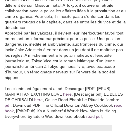
différent de son Missouri natal. A Tokyo, il couvre en étroite
collaboration avec la police les affaires liées à la prostitution et au
crime organisé. Pour cela, il n'hésite pas à s'enfoncer dans les
quartiers rouges de la capitale, dans les entrailles du vice et de la
décadence.
Approché par les yakuzas, il devient leur interlocuteur favori tout
en restant un informateur précieux pour la police. Une position
dangereuse, inédite et ambivalente, aux frontières du crime, qui
incite Jake Adelstein à entrer dans un jeu dont il ne maîtrise pas
les règles. A mi-chemin entre le polar mafieux et l'enquête
journalistique, Tokyo Vice est le roman initiatique d'un jeune
journaliste américain à Tokyo qui nous livre, avec beaucoup
d'humour, un témoignage nerveux sur l'envers de la société
nippone.
Les clients ont également aimé: Descargar [PDF] {EPUB}
MANHATTAN EXCITING LOVE
here
, [Descargar pdf] EL BLUES
DE GARIBALDI
here
, Online Read Ebook Le Rituel de l'ombre
pdf
, Download PDF The Official Downton Abbey Cookbook
read
book
, [Pdf/ePub] It's a Numberful World: How Math Is Hiding
Everywhere by Eddie Woo download ebook
read pdf
,