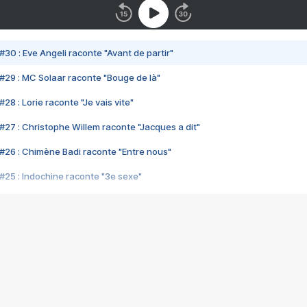
#30 : Eve Angeli raconte "Avant de partir"
#29 : MC Solaar raconte "Bouge de là"
28 : Lorie raconte "Je vais vite"
#27 : Christophe Willem raconte "Jacques a dit"
#26 : Chimène Badi raconte "Entre nous"
#25 : Indochine raconte "3e sexe"
#24 : Zaho raconte "C'est chelou"
#23 : Patrick Bruel raconte "Au café des délices"
#22 : Kyo raconte "Le chemin"
#21 : Nolwenn Leroy raconte "Cassé"
#20 : Patrick Hernandez raconte "Born to be alive"