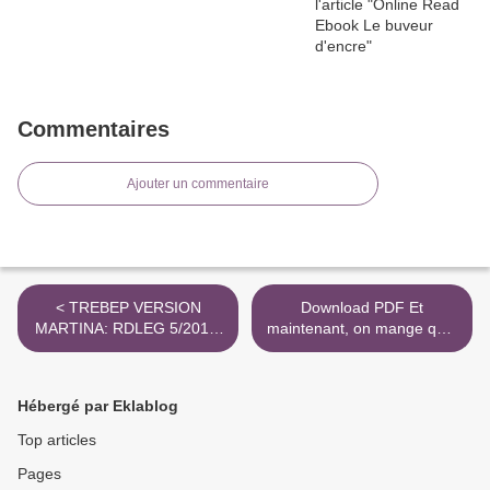
Commentaires
Ajouter un commentaire
< TREBEP VERSION
Download PDF Et
MARTINA: RDLEG 5/2015,
maintenant, on mange quoi
DE 30 DE OCTUBRE.
? - Un ancien industriel de
TEXTO LEGAL (2ª ED.) leer
l'agroalimentaire vous aide
epub gratis
à faire les bons choix >
Hébergé par Eklablog
Top articles
Pages