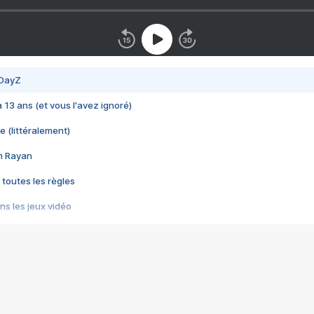
 DayZ
 a 13 ans (et vous l'avez ignoré)
e (littéralement)
im Rayan
 toutes les règles
s les jeux vidéo
us choquant de Rockstar ? - Le scandale BULLY
e plus moche de Steam
du RÊVE tourne au CAUCHEMAR
pendant 8 heures