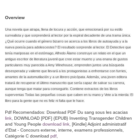
Overview
Una novela que atrapa, llena de locura y acción, que emocionará por su estilo
surrealista y que sorprenderá al lector por la espiral decadente de una trama única.
¿Qué ocurre cuando el género bizarro se acerca a los libros de autoayuda y a la
nueva poesía para adolescestes? El resultado sorprende al lector. El Detective que
tenía mariposas en el estómago, Alfredo Álamo construye un relato en el que un
antiguo escritor de literatura juvenil que cree estar muerto y una enana de gustos
particulares muy parecida a Amy Winehouse, emprenden juntos una búsqueda
desesperada y valiente que llevará a los protagonistas a enfrentarse con furries,
amantes de la automutilación y a un librero psicópata. Además, una joven editora
tratará de recuperar el último manuscrito que sería capaz de salvar su carrera,
aunque tenga que matar para conseguirlo. Contiene extractos de los libros
superventas Todas las pequeñas cosas que caben en tu mano y Vete a la mierda: El
libro para la gente que no es feliz ni falta que le hace.
Pdf Recomendados: Download PDF Du sang sous les acacias
link
, DOWNLOAD [PDF] {EPUB} Inventing Transgender Children
and Young People
download link
, [Kindle] Adjoint administratif
d'Etat - Concours externe, interne, examens professionnels,
Catégorie C download
pdf
,