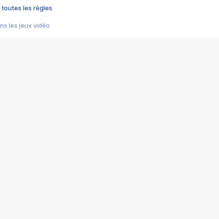
 toutes les règles
s les jeux vidéo
us choquant de Rockstar ? - Le scandale BULLY
e plus moche de Steam
du RÊVE tourne au CAUCHEMAR
pendant 8 heures
it… à tort
umiliés par un jeu vidéo
ire - Final Fantasy 8
ti un empire - Age of Empires
story DOFUS
tard, il crée l'un des pires jeux de tous les temps, MindsEye.