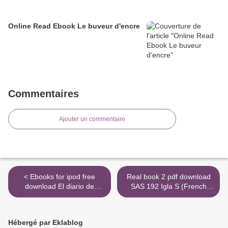
Online Read Ebook Le buveur d'encre
Commentaires
Ajouter un commentaire
< Ebooks for ipod free
Real book 2 pdf download
download El diario de
SAS 192 Igla S (French
Eliseo. Caballo de Troya in
Edition) >
English 9786070762604 by
J. J. Benítez
Hébergé par Eklablog