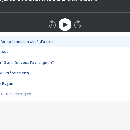
nsformé l’ennui en chef-d’œuvre
 DayZ
 a 13 ans (et vous l'avez ignoré)
e (littéralement)
im Rayan
 toutes les règles
s les jeux vidéo
us choquant de Rockstar ? - Le scandale BULLY
e plus moche de Steam