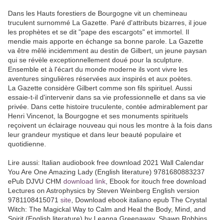
Dans les Hauts forestiers de Bourgogne vit un chemineau
truculent surnommé La Gazette. Paré d'attributs bizarres, il joue
les prophètes et se dit "pape des escargots" et immortel. Il
mendie mais apporte en échange sa bonne parole. La Gazette
va être mêlé incidemment au destin de Gilbert, un jeune paysan
qui se révèle exceptionnellement doué pour la sculpture.
Ensemble et à l'écart du monde moderne ils vont vivre les
aventures singulières réservées aux inspirés et aux poètes.
La Gazette considère Gilbert comme son fils spirituel. Aussi
essaie-t-il d'intervenir dans sa vie professionnelle et dans sa vie
privée. Dans cette histoire truculente, contée admirablement par
Henri Vincenot, la Bourgogne et ses monuments spirituels
reçoivent un éclairage nouveau qui nous les montre à la fois dans
leur grandeur mystique et dans leur beauté populaire et
quotidienne.
Lire aussi: Italian audiobook free download 2021 Wall Calendar
You Are One Amazing Lady (English literature) 9781680883237
ePub DJVU CHM
download link
, Ebook for itouch free download
Lectures on Astrophysics by Steven Weinberg English version
9781108415071
site
, Download ebook italiano epub The Crystal
Witch: The Magickal Way to Calm and Heal the Body, Mind, and
Spirit (English literature) by Leanna Greenaway, Shawn Robbins