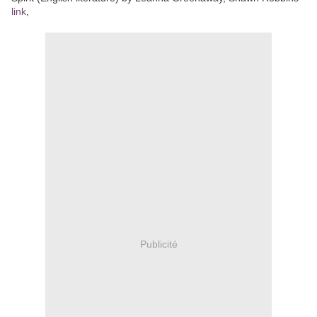
link
,
Publicité