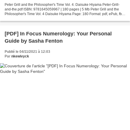
Peter Grill and the Philosopher's Time Vol. 4. Daisuke Hiyama Peter-Grill-
and-the.pdf ISBN: 9781645059967 | 180 pages | 5 Mb Peter Grill and the
Philosopher's Time Vol. 4 Daisuke Hiyama Page: 180 Format: pdf, ePub, fb2,
mobi ISBN: 9781645059967 Publisher:...
[PDF] In Focus Numerology: Your Personal
Guide by Sasha Fenton
Publié le 04/11/2021 à 12:03
Par
nkewivyck