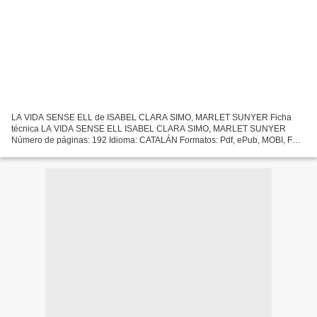
LA VIDA SENSE ELL de ISABEL CLARA SIMO, MARLET SUNYER Ficha
técnica LA VIDA SENSE ELL ISABEL CLARA SIMO, MARLET SUNYER
Número de páginas: 192 Idioma: CATALÁN Formatos: Pdf, ePub, MOBI, FB2
ISBN: 9788490261675 Editorial: BROMERA Año de edición: 2013
Descargar...