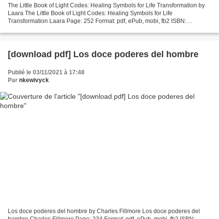
The Little Book of Light Codes: Healing Symbols for Life Transformation by
Laara The Little Book of Light Codes: Healing Symbols for Life
Transformation Laara Page: 252 Format: pdf, ePub, mobi, fb2 ISBN:
9781948787956 Publisher: Lifestyle Entrepreneurs...
[download pdf] Los doce poderes del hombre
Publié le 03/11/2021 à 17:48
Par
nkewivyck
Los doce poderes del hombre by Charles Fillmore Los doce poderes del
hombre Charles Fillmore Page: 234 Format: pdf, ePub, mobi, fb2 ISBN: