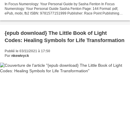
In Focus Numerology: Your Personal Guide by Sasha Fenton In Focus
Numerology: Your Personal Guide Sasha Fenton Page: 144 Format: pdf,
ePub, mobi, fb2 ISBN: 9781577151999 Publisher: Race Point Publishing
Download eBook Is it safe to download pdf books...
{epub download} The Little Book of Light
Codes: Healing Symbols for Life Transformation
Publié le 03/11/2021 à 17:50
Par
nkewivyck