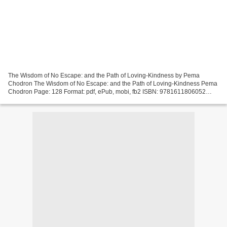
The Wisdom of No Escape: and the Path of Loving-Kindness by Pema
Chodron The Wisdom of No Escape: and the Path of Loving-Kindness Pema
Chodron Page: 128 Format: pdf, ePub, mobi, fb2 ISBN: 9781611806052
Publisher: Shambhala Download eBook Free book downloads...