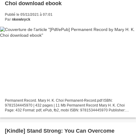
Choi download ebook
Publié le 05/11/2021 à 07:01
Par
nkewivyck
Permanent Record. Mary H. K. Choi Permanent-Record.pdf ISBN:
9781534445970 | 432 pages | 11 Mb Permanent Record Mary H. K. Choi
Page: 432 Format: pdf, ePub, fb2, mobi ISBN: 9781534445970 Publisher:
Simon & Schuster Books For Young Readers Download Permanent...
[Kindle] Stand Strong: You Can Overcome