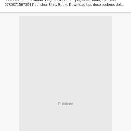
9780871597304 Publisher: Unity Books Download Los doce poderes del
hombre Free ebook downloads for iphone 4s Los...
Publicité