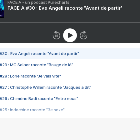
FACE A - un podcast Purecharts
FACE A #30 : Eve Angeli raconte "Avant de partir"
#30 : Eve Angeli raconte "Avant de partir"
#29 : MC Solaar raconte "Bouge de là"
28 : Lorie raconte "Je vais vite"
#27 : Christophe Willem raconte "Jacques a dit"
#26 : Chimène Badi raconte "Entre nous"
#25 : Indochine raconte "3e sexe"
#24 : Zaho raconte "C'est chelou"
#23 : Patrick Bruel raconte "Au café des délices"