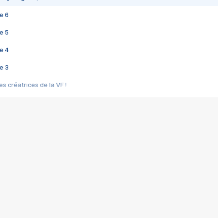
e 6
e 5
e 4
e 3
s créatrices de la VF !
e 2
e 1
e Mektoub My Love arrive enfin ! Rencontre avec Shaïn Boumedine et Sal
i : après Toni en famille
elle réalise le bouleversant Dites lui que je l'aime
ais ! Rencontre autour de Vie privée de Rebecca Zlotowski
 de Marguerite, Grave... Rencontre avec Ella Rumpf