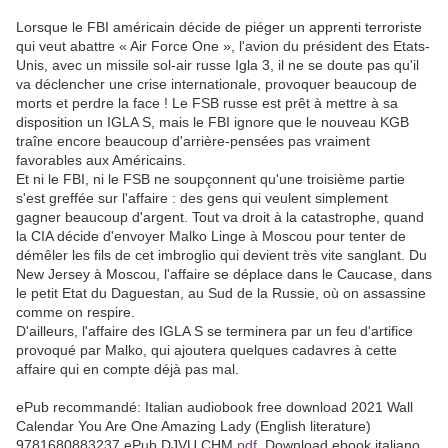
Lorsque le FBI américain décide de piéger un apprenti terroriste
qui veut abattre « Air Force One », l'avion du président des Etats-
Unis, avec un missile sol-air russe Igla 3, il ne se doute pas qu'il
va déclencher une crise internationale, provoquer beaucoup de
morts et perdre la face ! Le FSB russe est prêt à mettre à sa
disposition un IGLA S, mais le FBI ignore que le nouveau KGB
traîne encore beaucoup d'arrière-pensées pas vraiment
favorables aux Américains.
Et ni le FBI, ni le FSB ne soupçonnent qu'une troisième partie
s'est greffée sur l'affaire : des gens qui veulent simplement
gagner beaucoup d'argent. Tout va droit à la catastrophe, quand
la CIA décide d'envoyer Malko Linge à Moscou pour tenter de
démêler les fils de cet imbroglio qui devient très vite sanglant. Du
New Jersey à Moscou, l'affaire se déplace dans le Caucase, dans
le petit Etat du Daguestan, au Sud de la Russie, où on assassine
comme on respire.
D'ailleurs, l'affaire des IGLA S se terminera par un feu d'artifice
provoqué par Malko, qui ajoutera quelques cadavres à cette
affaire qui en compte déjà pas mal.
ePub recommandé: Italian audiobook free download 2021 Wall
Calendar You Are One Amazing Lady (English literature)
9781680883237 ePub DJVU CHM
pdf
, Download ebook italiano