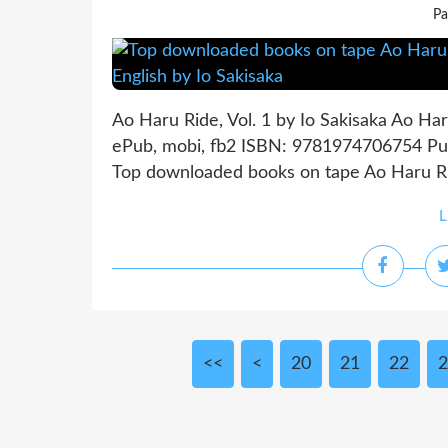
Pa
Ao Haru Ride, Vol. 1 by Io Sakisaka Ao Har
ePub, mobi, fb2 ISBN: 9781974706754 Pub
Top downloaded books on tape Ao Haru Ri
L
<<
<
10
20
21
22
2