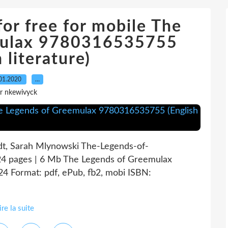
or free for mobile The
mulax 9780316535755
 literature)
01.2020
…
r nkewivyck
t, Sarah Mlynowski The-Legends-of-
4 pages | 6 Mb The Legends of Greemulax
4 Format: pdf, ePub, fb2, mobi ISBN:
ire la suite