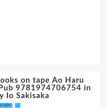
ooks on tape Ao Haru
 ePub 9781974706754 in
y Io Sakisaka
01.2020
…