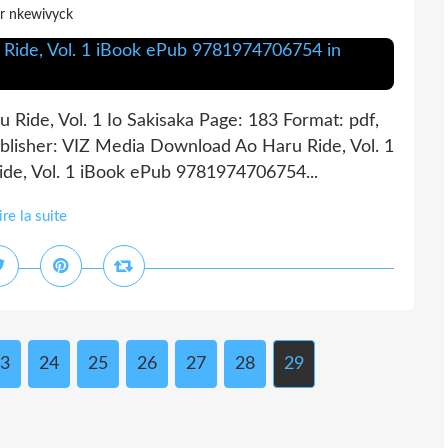
r nkewivyck
u Ride, Vol. 1 Io Sakisaka Page: 183 Format: pdf,
lisher: VIZ Media Download Ao Haru Ride, Vol. 1
de, Vol. 1 iBook ePub 9781974706754...
ire la suite
3
24
25
26
27
28
29