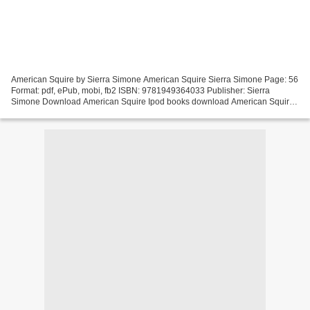
American Squire by Sierra Simone American Squire Sierra Simone Page: 56
Format: pdf, ePub, mobi, fb2 ISBN: 9781949364033 Publisher: Sierra
Simone Download American Squire Ipod books download American Squire
(English literature) 9781949364033 DJVU Read...