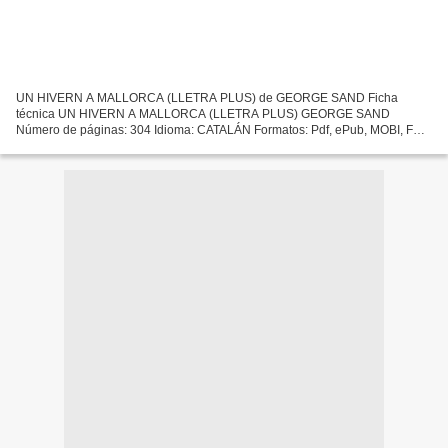
UN HIVERN A MALLORCA (LLETRA PLUS) de GEORGE SAND Ficha
técnica UN HIVERN A MALLORCA (LLETRA PLUS) GEORGE SAND
Número de páginas: 304 Idioma: CATALÁN Formatos: Pdf, ePub, MOBI, FB2
ISBN: 9788429763379 Editorial: EDICIONS 62 Año de edición: 2009
Descargar...