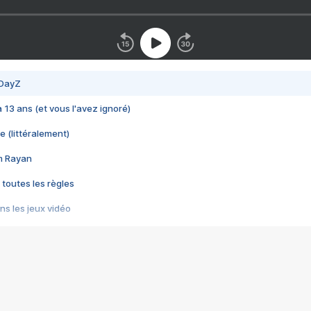
 DayZ
 a 13 ans (et vous l'avez ignoré)
e (littéralement)
im Rayan
 toutes les règles
s les jeux vidéo
us choquant de Rockstar ? - Le scandale BULLY
e plus moche de Steam
du RÊVE tourne au CAUCHEMAR
pendant 8 heures