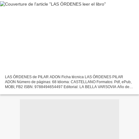
LAS ÓRDENES de PILAR ADON Ficha técnica LAS ÓRDENES PILAR
ADON Número de páginas: 68 Idioma: CASTELLANO Formatos: Pdf, ePub,
MOBI, FB2 ISBN: 9788494654497 Editorial: LA BELLA VARSOVIA Año de
edición: 2018 Descargar eBook gratis Descargar libros electrónicos...