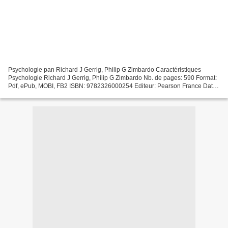
Psychologie pan Richard J Gerrig, Philip G Zimbardo Caractéristiques
Psychologie Richard J Gerrig, Philip G Zimbardo Nb. de pages: 590 Format:
Pdf, ePub, MOBI, FB2 ISBN: 9782326000254 Editeur: Pearson France Date
de parution: 2013 Télécharger eBook gratuit...