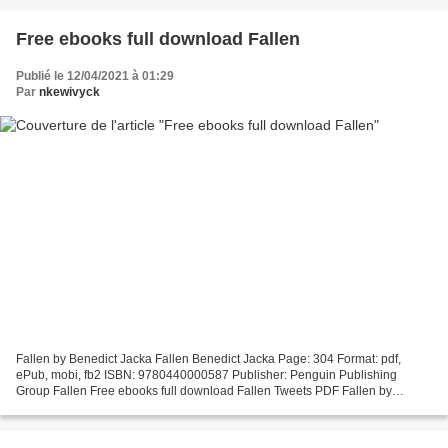
Free ebooks full download Fallen
Publié le 12/04/2021 à 01:29
Par
nkewivyck
Fallen by Benedict Jacka Fallen Benedict Jacka Page: 304 Format: pdf,
ePub, mobi, fb2 ISBN: 9780440000587 Publisher: Penguin Publishing
Group Fallen Free ebooks full download Fallen Tweets PDF Fallen by
Benedict Jacka EPUB Download Paperback Fiction Secure...