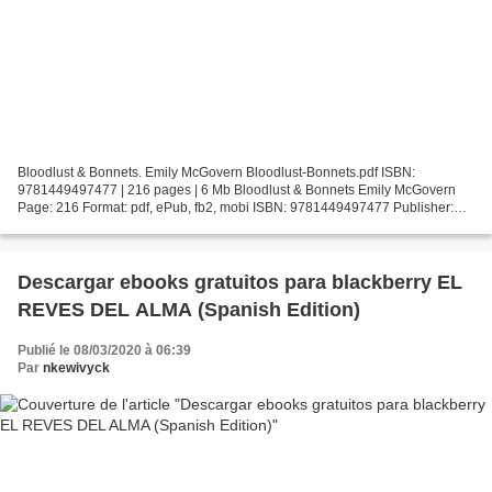
Bloodlust & Bonnets. Emily McGovern Bloodlust-Bonnets.pdf ISBN:
9781449497477 | 216 pages | 6 Mb Bloodlust & Bonnets Emily McGovern
Page: 216 Format: pdf, ePub, fb2, mobi ISBN: 9781449497477 Publisher:
Andrews McMeel Publishing Download Bloodlust & Bonnets...
Descargar ebooks gratuitos para blackberry EL
REVES DEL ALMA (Spanish Edition)
Publié le 08/03/2020 à 06:39
Par
nkewivyck