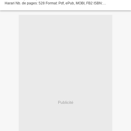
Harari Nb. de pages: 528 Format: Pdf, ePub, MOBI, FB2 ISBN:
9782226445506 Editeur: Albin Michel Date de parution: 2019...
Publicité