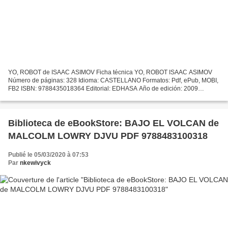
YO, ROBOT de ISAAC ASIMOV Ficha técnica YO, ROBOT ISAAC ASIMOV
Número de páginas: 328 Idioma: CASTELLANO Formatos: Pdf, ePub, MOBI,
FB2 ISBN: 9788435018364 Editorial: EDHASA Año de edición: 2009
Descargar eBook gratis Busca y descarga libros electrónicos...
Biblioteca de eBookStore: BAJO EL VOLCAN de
MALCOLM LOWRY DJVU PDF 9788483100318
Publié le 05/03/2020 à 07:53
Par
nkewivyck