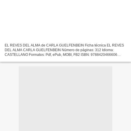
EL REVES DEL ALMA de CARLA GUELFENBEIN Ficha técnica EL REVES
DEL ALMA CARLA GUELFENBEIN Número de páginas: 312 Idioma:
CASTELLANO Formatos: Pdf, ePub, MOBI, FB2 ISBN: 9788420466606
Editorial: ALFAGUARA Año de edición: 2003 Descargar eBook gratis
Descargar...