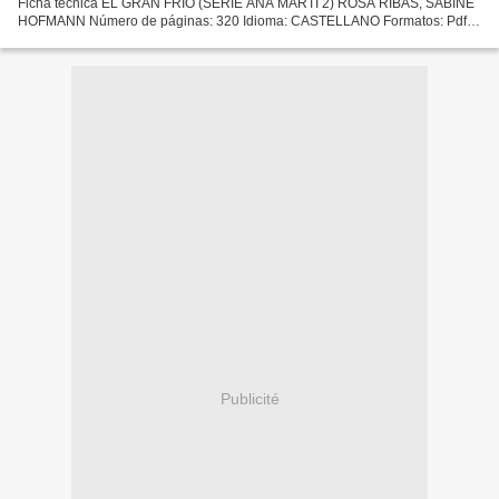
Ficha técnica EL GRAN FRIO (SERIE ANA MARTÍ 2) ROSA RIBAS, SABINE
HOFMANN Número de páginas: 320 Idioma: CASTELLANO Formatos: Pdf,
ePub, MOBI, FB2 ISBN: 9788490628133 Editorial: DEBOLSILLO...
Publicité