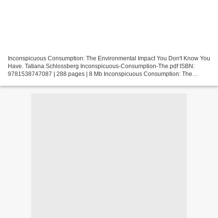
Inconspicuous Consumption: The Environmental Impact You Don't Know You
Have. Tatiana Schlossberg Inconspicuous-Consumption-The.pdf ISBN:
9781538747087 | 288 pages | 8 Mb Inconspicuous Consumption: The
Environmental Impact You Don't Know You Have Tatiana...