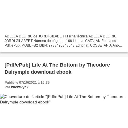
ADELLA DEL RIU de JORDI GILABERT Ficha técnica ADELLA DEL RIU
JORDI GILABERT Número de páginas: 168 Idioma: CATALÁN Formatos:
Pdf, ePub, MOBI, FB2 ISBN: 9788490348543 Editorial: COSSETANIA Año
de edición: 2019 Descargar eBook gratis Online descarga de...
[Pdf/ePub] Life At The Bottom by Theodore
Dalrymple download ebook
Publié le 07/10/2021 à 16:35
Par
nkewivyck