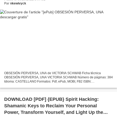
Par
nkewivyck
OBSESIÓN PERVERSA, UNA de VICTORIA SCHWAB Ficha técnica
OBSESIÓN PERVERSA, UNA VICTORIA SCHWAB Número de páginas: 384
Idioma: CASTELLANO Formatos: Pdf, ePub, MOBI, FB2 ISBN:
9788492918188 Editorial: PUCK Año de edición: 2019 Descargar eBook
gratis Descargar...
DOWNLOAD [PDF] {EPUB} Spirit Hacking:
Shamanic Keys to Reclaim Your Personal
Power, Transform Yourself, and Light Up the