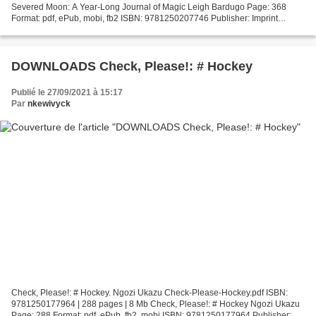
Severed Moon: A Year-Long Journal of Magic Leigh Bardugo Page: 368
Format: pdf, ePub, mobi, fb2 ISBN: 9781250207746 Publisher: Imprint
Download The Severed Moon: A Year-Long Journal of...
DOWNLOADS Check, Please!: # Hockey
Publié le 27/09/2021 à 15:17
Par
nkewivyck
Check, Please!: # Hockey. Ngozi Ukazu Check-Please-Hockey.pdf ISBN:
9781250177964 | 288 pages | 8 Mb Check, Please!: # Hockey Ngozi Ukazu
Page: 288 Format: pdf, ePub, fb2, mobi ISBN: 9781250177964 Publisher: