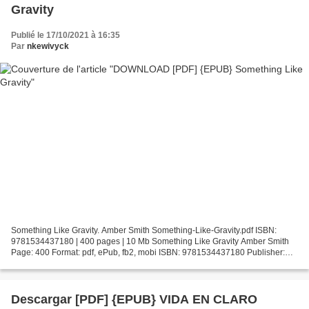
Gravity
Publié le 17/10/2021 à 16:35
Par
nkewivyck
Something Like Gravity. Amber Smith Something-Like-Gravity.pdf ISBN:
9781534437180 | 400 pages | 10 Mb Something Like Gravity Amber Smith
Page: 400 Format: pdf, ePub, fb2, mobi ISBN: 9781534437180 Publisher:
Margaret K. McElderry Books Download Something...
Descargar [PDF] {EPUB} VIDA EN CLARO