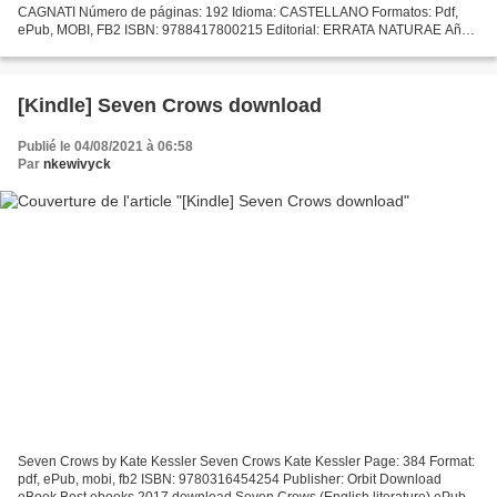
CAGNATI Número de páginas: 192 Idioma: CASTELLANO Formatos: Pdf,
ePub, MOBI, FB2 ISBN: 9788417800215 Editorial: ERRATA NATURAE Año
de edición: 2019 Descargar eBook gratis Descargas de libros...
[Kindle] Seven Crows download
Publié le 04/08/2021 à 06:58
Par
nkewivyck
Seven Crows by Kate Kessler Seven Crows Kate Kessler Page: 384 Format:
pdf, ePub, mobi, fb2 ISBN: 9780316454254 Publisher: Orbit Download
eBook Best ebooks 2017 download Seven Crows (English literature) ePub