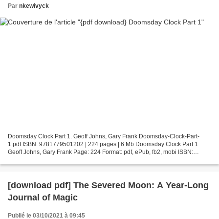
Par
nkewivyck
Doomsday Clock Part 1. Geoff Johns, Gary Frank Doomsday-Clock-Part-
1.pdf ISBN: 9781779501202 | 224 pages | 6 Mb Doomsday Clock Part 1
Geoff Johns, Gary Frank Page: 224 Format: pdf, ePub, fb2, mobi ISBN:
9781779501202 Publisher: DC Comics Download Doomsday...
[download pdf] The Severed Moon: A Year-Long
Journal of Magic
Publié le 03/10/2021 à 09:45