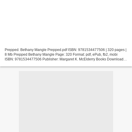
Prepped. Bethany Mangle Prepped.pdf ISBN: 9781534477506 | 320 pages |
8 Mb Prepped Bethany Mangle Page: 320 Format: pdf, ePub, fb2, mobi
ISBN: 9781534477506 Publisher: Margaret K. McElderry Books Download
Prepped eBooks new release Prepped by Bethany...