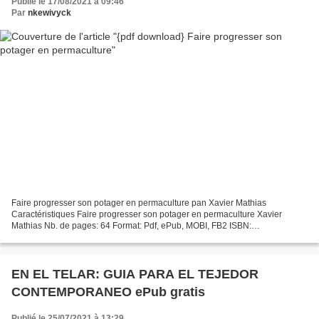
Publié le 17/08/2021 à 09:46
Par
nkewivyck
Faire progresser son potager en permaculture pan Xavier Mathias
Caractéristiques Faire progresser son potager en permaculture Xavier
Mathias Nb. de pages: 64 Format: Pdf, ePub, MOBI, FB2 ISBN:
9782330096236 Editeur: Coédition Actes Sud/Kaizen Date de...
EN EL TELAR: GUIA PARA EL TEJEDOR
CONTEMPORANEO ePub gratis
Publié le 25/07/2021 à 13:29