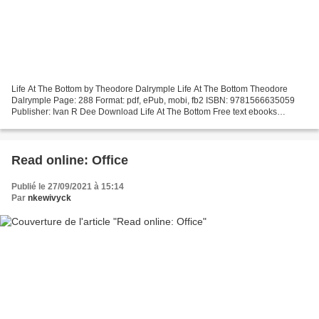
Life At The Bottom by Theodore Dalrymple Life At The Bottom Theodore
Dalrymple Page: 288 Format: pdf, ePub, mobi, fb2 ISBN: 9781566635059
Publisher: Ivan R Dee Download Life At The Bottom Free text ebooks
download Life At The Bottom 9781566635059 in English...
Read online: Office
Publié le 27/09/2021 à 15:14
Par
nkewivyck