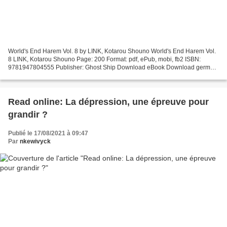
World's End Harem Vol. 8 by LINK, Kotarou Shouno World's End Harem Vol.
8 LINK, Kotarou Shouno Page: 200 Format: pdf, ePub, mobi, fb2 ISBN:
9781947804555 Publisher: Ghost Ship Download eBook Download german
audio books World's End Harem Vol. 8 by LINK,...
Read online: La dépression, une épreuve pour
grandir ?
Publié le 17/08/2021 à 09:47
Par
nkewivyck